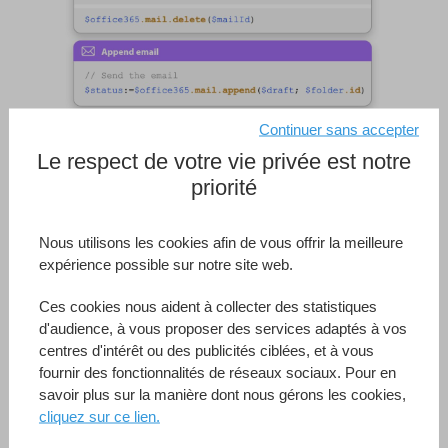
Continuer sans accepter
Le respect de votre vie privée est notre
priorité
Nous utilisons les cookies afin de vous offrir la meilleure
expérience possible sur notre site web.
Support email natif Microsoft 365
Ces cookies nous aident à collecter des statistiques
Automatisez la gestion de vos e-mails grâce à
d'audience, à vous proposer des services adaptés à vos
des commandes intégrées.
centres d'intérêt ou des publicités ciblées, et à vous
fournir des fonctionnalités de réseaux sociaux. Pour en
Alors que de plus en plus de clients migrent vers Microsoft
savoir plus sur la manière dont nous gérons les cookies,
365 pour leurs besoins de messagerie, 4D v19 R8 offre
cliquez sur ce lien.
une solution pour faciliter la
gestion des emails
.