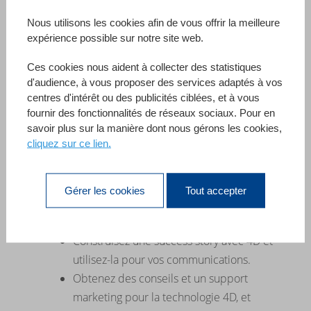
Ne manquez pas d'opportunités.
Nous utilisons les cookies afin de vous offrir la meilleure
Manque de temps, de ressources ou de
expérience possible sur notre site web.
compétences sur une technologie
spécifique pour répondre à la demande
Ces cookies nous aident à collecter des statistiques
d'un client ou d'un utilisateur rapidement :
d'audience, à vous proposer des services adaptés à vos
centres d'intérêt ou des publicités ciblées, et à vous
accédez à une
équipe mondiale d'experts
fournir des fonctionnalités de réseaux sociaux. Pour en
4D
, pour assurer le succès de votre projet,
savoir plus sur la manière dont nous gérons les cookies,
livré à temps.
cliquez sur ce lien.
Gérer les cookies
Tout accepter
Support Marketing
Tirer parti de l'outil marketing 4D
Construisez une success story avec 4D et
utilisez-la pour vos communications.
Obtenez des conseils et un support
marketing pour la technologie 4D, et