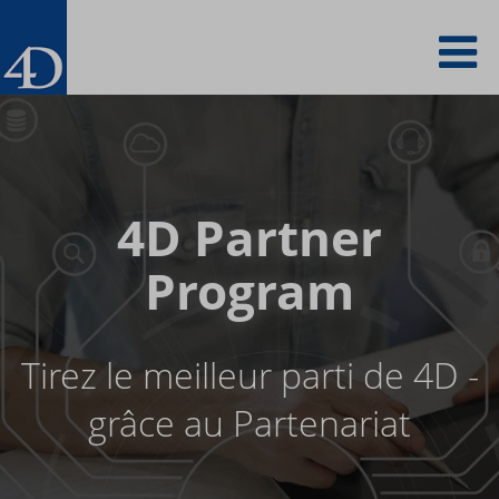
Skip
To
to
main
content
na
4D Partner
Program
Tirez le meilleur parti de 4D -
grâce au Partenariat