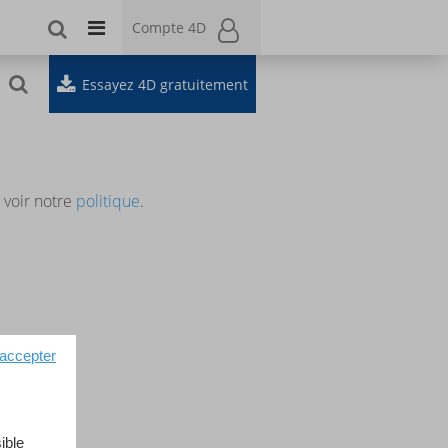
Compte 4D
Compte 4D
Essayez 4D gratuitement
r voir notre
politique
.
 accepter
ible