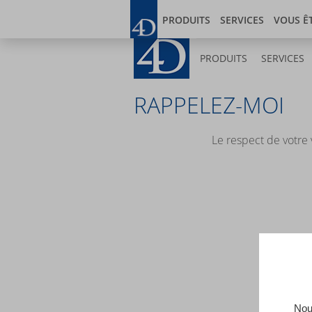
Skip
Blog
Developer
to
PRODUITS
SERVICES
VOUS Ê
main
content
PRODUITS
SERVICES
RAPPELEZ-MOI
Le respect de votre 
Nous