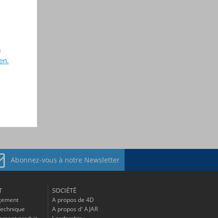
n
en.
Abonnez-vous à
notre Newsletter
T
SOCIÉTÉ
gement
A propos de 4D
Technique
A propos d' AJAR