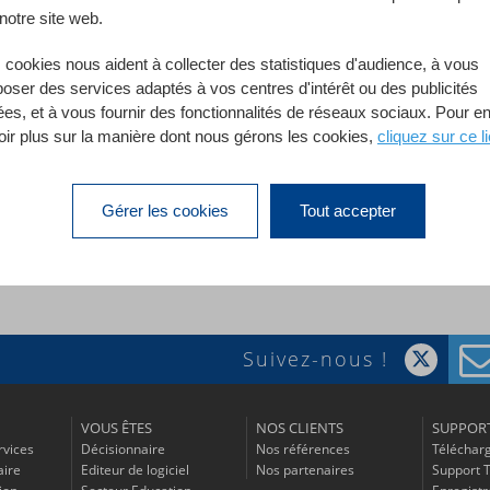
notre site web.
 cookies nous aident à collecter des statistiques d'audience, à vous
poser des services adaptés à vos centres d'intérêt ou des publicités
ées, et à vous fournir des fonctionnalités de réseaux sociaux. Pour e
oir plus sur la manière dont nous gérons les cookies,
cliquez sur ce li
Gérer les cookies
Tout accepter
Suivez-nous !
VOUS ÊTES
NOS CLIENTS
SUPPOR
rvices
Décisionnaire
Nos références
Téléchar
aire
Editeur de logiciel
Nos partenaires
Support 