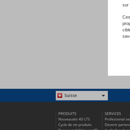
sur 
Ces
pro
cibl
sav
Suisse
PRODUITS
SERVICES
Nouveautés 4D LTS
Professional se
Cycle de vie produits
Devenir parten