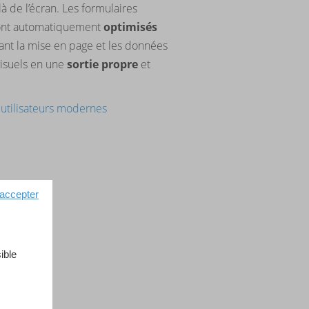
à de l’écran. Les formulaires
e sont automatiquement
optimisés
vant la mise en page et les données
visuels en une
sortie
propre
et
s utilisateurs modernes
 accepter
ible