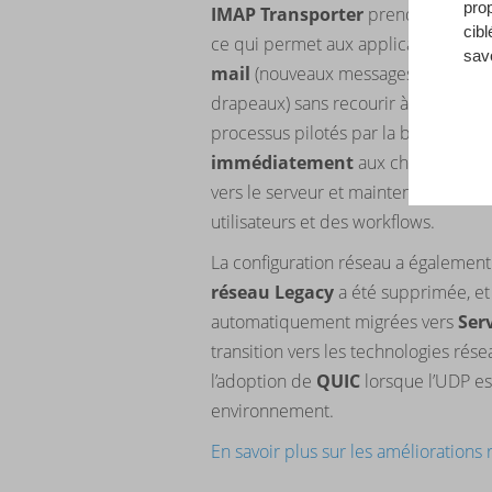
pro
IMAP Transporter
prend désormai
cibl
ce qui permet aux applications d’é
sav
mail
(nouveaux messages, suppress
drapeaux) sans recourir à des inter
processus pilotés par la boîte mail 
immédiatement
aux changements, 
vers le serveur et maintenir une sy
utilisateurs et des workflows.
La configuration réseau a également 
réseau Legacy
a été supprimée, et 
automatiquement migrées vers
Ser
transition vers les technologies rése
l’adoption de
QUIC
lorsque l’UDP es
environnement.
En savoir plus sur les améliorations