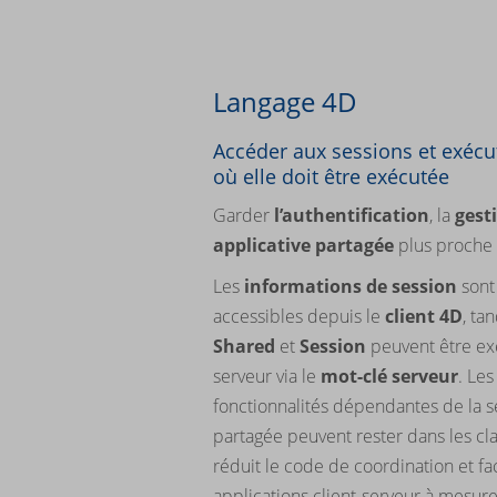
Langage 4D
Accéder aux sessions et exécut
où elle doit être exécutée
Garder
l’authentification
, la
gest
applicative partagée
plus proche d
Les
informations de session
sont
accessibles depuis le
client 4D
, ta
Shared
et
Session
peuvent être exé
serveur via le
mot-clé serveur
. Les
fonctionnalités dépendantes de la se
partagée peuvent rester dans les cla
réduit le code de coordination et fa
applications client-serveur à mesure