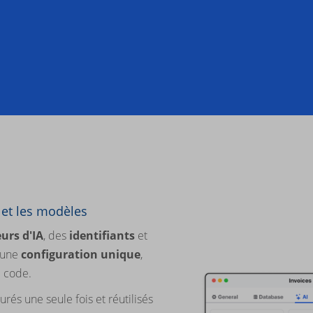
A et les modèles
urs d'IA
, des
identifiants
et
 une
configuration unique
,
e code.
rés une seule fois et réutilisés