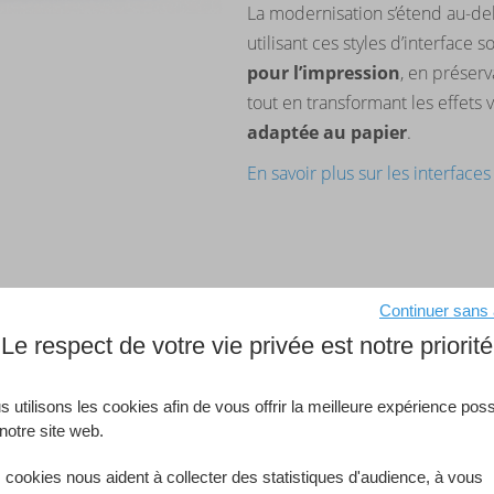
La modernisation s’étend au-del
utilisant ces styles d’interfac
pour l’impression
, en préser
tout en transformant les effets 
adaptée au papier
.
En savoir plus sur les interface
Continuer sans
r aux événements de la
Le respect de votre vie privée est notre priorité
avec les
technologies réseau
 utilisons les cookies afin de vous offrir la meilleure expérience poss
notre site web.
 les délais dans les processus
 cookies nous aident à collecter des statistiques d'audience, à vous