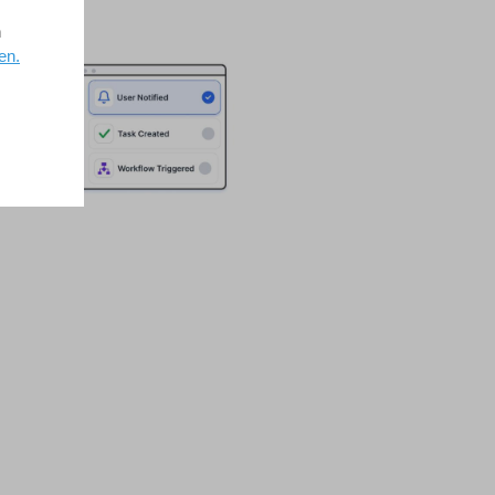
n
en.