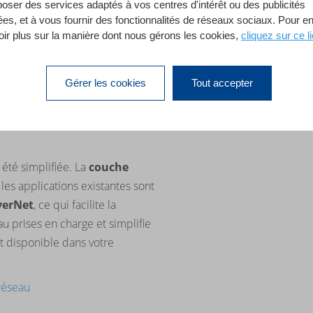
poser des services adaptés à vos centres d'intérêt ou des publicités
s en charge le
protocole IDLE
,
ées, et à vous fournir des fonctionnalités de réseaux sociaux. Pour e
couter les événements de
boîte
oir plus sur la manière dont nous gérons les cookies,
cliquez sur ce li
ion d’e-mails, changements de
rogations périodiques. Les
peuvent ainsi
réagir
Gérer les cookies
Tout accepter
réduire les requêtes inutiles
nchronisation en temps réel des
été simplifiée. La
couche
les applications existantes sont
verNet
, ce qui facilite la
au prises en charge et simplifie
t disponible dans votre
 réseau