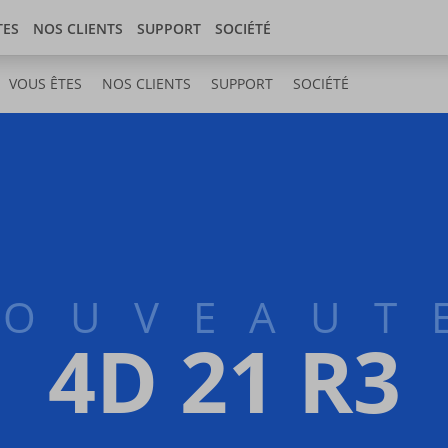
Store
 center
Suisse
TES
NOS CLIENTS
SUPPORT
SOCIÉTÉ
VOUS ÊTES
NOS CLIENTS
SUPPORT
SOCIÉTÉ
OUVEAUT
4D 21 R3